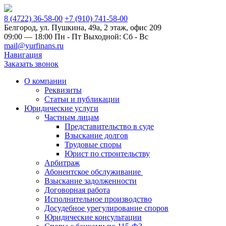
8 (4722) 36-58-00
+7 (910) 741-58-00
Белгород, ул. Пушкина, 49а, 2 этаж, офис 209
09:00 — 18:00 Пн - Пт Выходной: Сб - Вс
mail@yurfinans.ru
Навигация
Заказать звонок
О компании
Реквизиты
Статьи и публикации
Юридические услуги
Частным лицам
Представительство в суде
Взыскание долгов
Трудовые споры
Юрист по строительству
Арбитраж
Абонентское обслуживание
Взыскание задолженности
Договорная работа
Исполнительное производство
Досудебное урегулирование споров
Юридические консультации