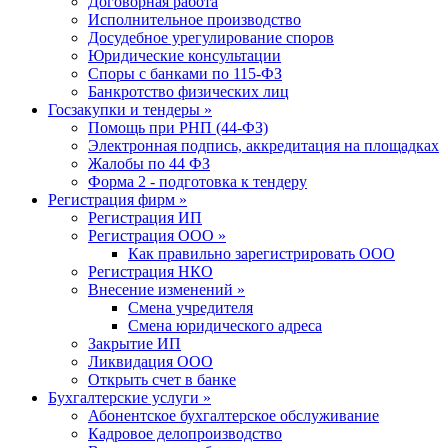
Договорная работа
Исполнительное производство
Досудебное урегулирование споров
Юридические консультации
Споры с банками по 115-ФЗ
Банкротство физических лиц
Госзакупки и тендеры
»
Помощь при РНП (44-ФЗ)
Электронная подпись, аккредитация на площадках
Жалобы по 44 ФЗ
Форма 2 - подготовка к тендеру
Регистрация фирм
»
Регистрация ИП
Регистрация ООО
»
Как правильно зарегистрировать ООО
Регистрация НКО
Внесение изменений
»
Смена учредителя
Смена юридического адреса
Закрытие ИП
Ликвидация ООО
Открыть счет в банке
Бухгалтерские услуги
»
Абонентское бухгалтерское обслуживание
Кадровое делопроизводство